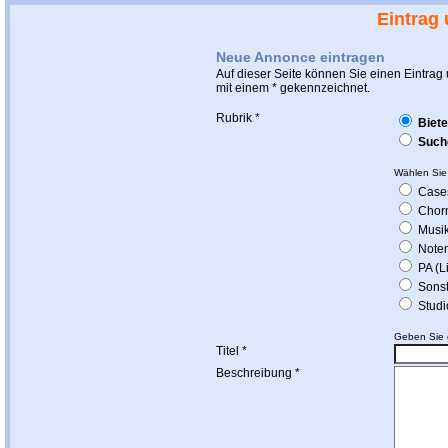
Eintrag
Neue Annonce eintragen
Auf dieser Seite können Sie einen Eintrag u
mit einem * gekennzeichnet.
Rubrik *
Biete
Such
Wählen Sie 
Case
Chor
Musik
Noten
PA (L
Sonst
Studi
Geben Sie e
Titel *
Beschreibung *